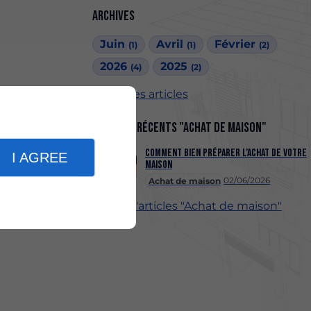
Archives
Juin
Avril
Février
(1)
(1)
(2)
2026
2025
(4)
(2)
Tous les articles
Articles récents "Achat de maison"
Comment bien préparer l’achat de votre
I AGREE
maison
02/06/2026
Achat de maison
Plus d'articles "Achat de maison"