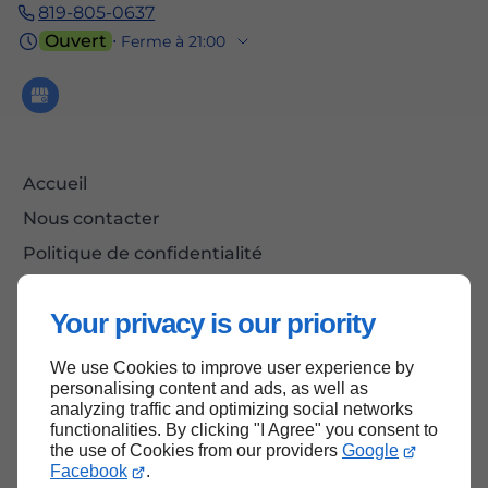
819-805-0637
Ouvert
⋅ Ferme à 21:00
Accueil
Nous contacter
Politique de confidentialité
Plan du site
Your privacy is our priority
We use Cookies to improve user experience by
Haut de page
personalising content and ads, as well as
analyzing traffic and optimizing social networks
functionalities. By clicking "I Agree" you consent to
the use of Cookies from our providers
Google
Facebook
.