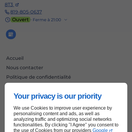
8T3
819-805-0637
Ouvert
⋅ Ferme à 21:00
Accueil
Nous contacter
Politique de confidentialité
Plan du site
Your privacy is our priority
We use Cookies to improve user experience by
Haut de page
personalising content and ads, as well as
analyzing traffic and optimizing social networks
functionalities. By clicking "I Agree" you consent to
the use of Cookies from our providers
Google