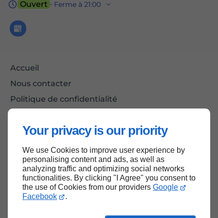
Ouvert
⋅ Ferme à 21:00
Accueil
Nous contacter
Politique de confidentialité
Plan du site
Your privacy is our priority
We use Cookies to improve user experience by
Haut de page
personalising content and ads, as well as
analyzing traffic and optimizing social networks
functionalities. By clicking "I Agree" you consent to
the use of Cookies from our providers
Google
Facebook
.