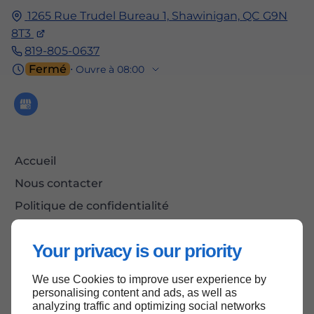
1265 Rue Trudel Bureau 1,
Shawinigan,
QC G9N
8T3
819-805-0637
Fermé
⋅ Ouvre à 08:00
Accueil
Nous contacter
Politique de confidentialité
Plan du site
Your privacy is our priority
We use Cookies to improve user experience by
Haut de page
personalising content and ads, as well as
analyzing traffic and optimizing social networks